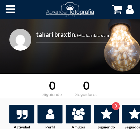
Inicio
Cursos OnLine
takari braxtin
,
@takaribraxtin
0
0
Siguiendo
Seguidores
0
Actividad
Perfil
Amigos
Siguiendo
Seguido