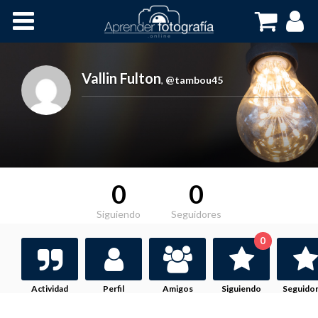
Inicio
Cursos OnLine
Vallin Fulton
,
@tambou45
0
0
Siguiendo
Seguidores
0
Actividad
Perfil
Amigos
Siguiendo
Seguido