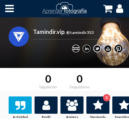
Inicio
Cursos OnLine
Tamindir.vip
,
@tamindir353
0
0
Siguiendo
Seguidores
0
Actividad
Perfil
Amigos
Siguiendo
Seguido