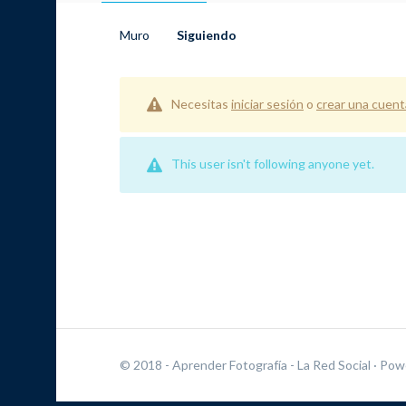
Muro
Siguiendo
Necesitas
iniciar sesión
o
crear una cuent
This user isn't following anyone yet.
© 2018 - Aprender Fotografía - La Red Social
· Pow