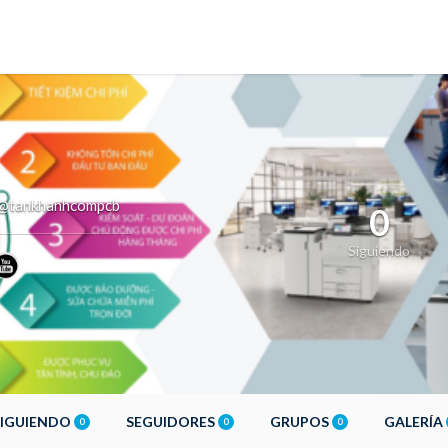
@tankhanhcompcb
0
Siguiendo
SIGUIENDO
SEGUIDORES
GRUPOS
GALERÍA
0
0
0