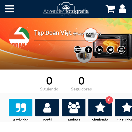
Inicio
Cursos OnLine
Tập Đoàn Việt
,
@tapdoanviet
0
0
Siguiendo
Seguidores
0
Actividad
Perfil
Amigos
Siguiendo
Seguido