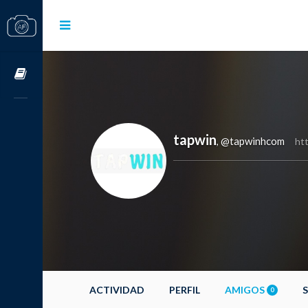
Cursos OnLine
tapwin
@tapwinhcom
,
ht
ACTIVIDAD
PERFIL
AMIGOS
0