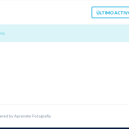
ÚLTIMO ACTIV
os.
ered by
Aprender Fotografía