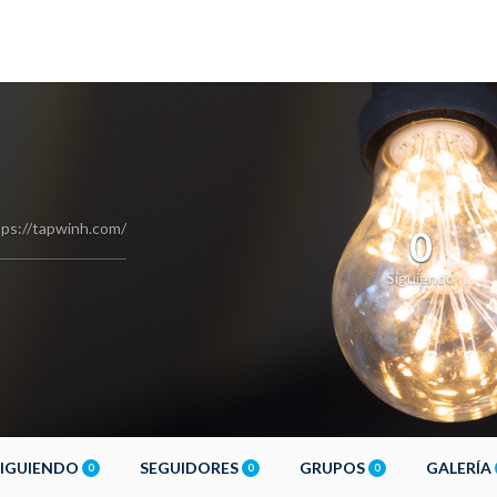
tps://tapwinh.com/
0
Siguiendo
SIGUIENDO
SEGUIDORES
GRUPOS
GALERÍA
0
0
0