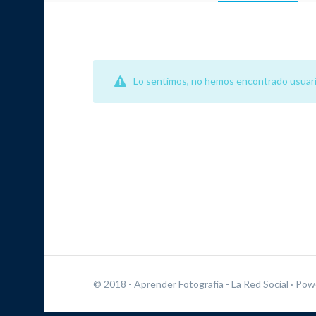
Lo sentimos, no hemos encontrado usuari
© 2018 - Aprender Fotografía - La Red Social
· Pow