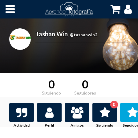
Inicio
Cursos OnLine
Tashan Win
,
@tashanwin2
0
0
Siguiendo
Seguidores
0
Actividad
Perfil
Amigos
Siguiendo
Seguido