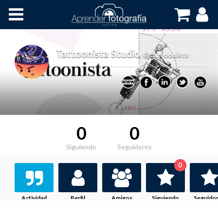
Inicio
Cursos OnLine
Tattoonista Studio
,
@tattoonista
0
0
Siguiendo
Seguidores
0
Actividad
Perfil
Amigos
Siguiendo
Seguido