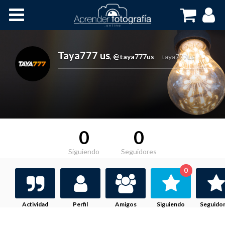
Inicio
Cursos OnLine
Taya777 us
,
@taya777us
taya777us
0
0
Siguiendo
Seguidores
0
Actividad
Perfil
Amigos
Siguiendo
Seguido