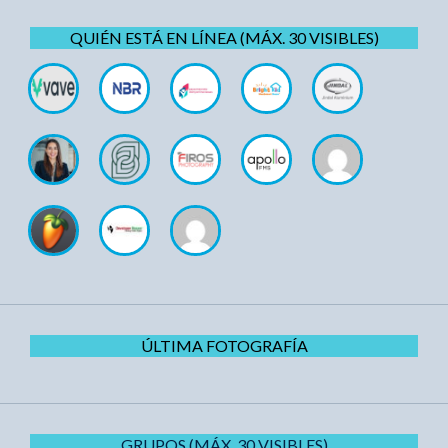
QUIÉN ESTÁ EN LÍNEA (MÁX. 30 VISIBLES)
ÚLTIMA FOTOGRAFÍA
GRUPOS (MÁX. 30 VISIBLES)