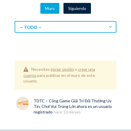
Muro
Siguiendo
— TODO —
Necesitas
iniciar sesión
o
crear una
cuenta
para publicar en el muro de este
usuario.
TDTC – Cổng Game Giải Trí Đổi Thưởng Uy
Tín, Chơi Vui Trúng Lớn
ahora es un usuario
registrado
hace 10 meses