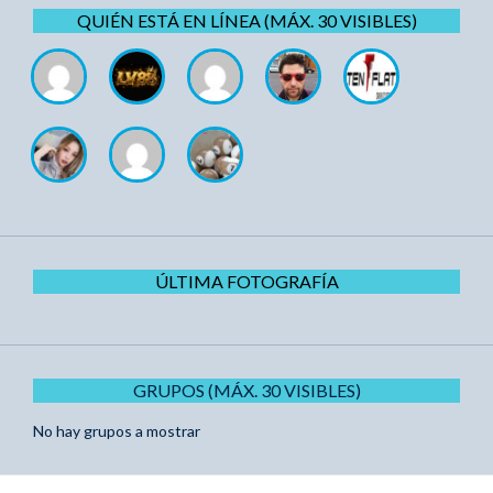
QUIÉN ESTÁ EN LÍNEA (MÁX. 30 VISIBLES)
ÚLTIMA FOTOGRAFÍA
GRUPOS (MÁX. 30 VISIBLES)
No hay grupos a mostrar