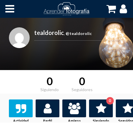
Inicio
Cursos OnLine
tealdorolic
,
@tealdorolic
0
0
Siguiendo
Seguidores
0
Actividad
Perfil
Amigos
Siguiendo
Seguido