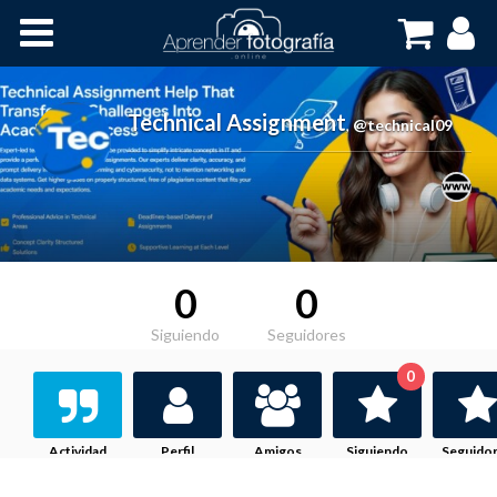
Inicio
Cursos OnLine
Technical Assignment
,
@technical09
0
0
Siguiendo
Seguidores
0
Actividad
Perfil
Amigos
Siguiendo
Seguido