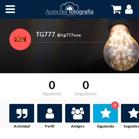
Inicio
Cursos OnLine
TG777
,
@tg777one
0
0
Siguiendo
Seguidores
0
Actividad
Perfil
Amigos
Siguiendo
Seguido