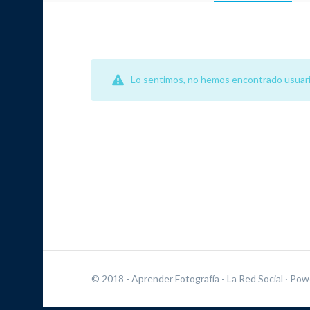
Lo sentimos, no hemos encontrado usuari
© 2018 - Aprender Fotografía - La Red Social
· Pow