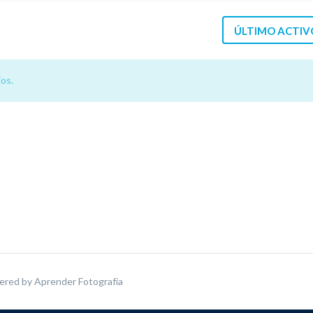
ÚLTIMO ACTIV
os.
ered by
Aprender Fotografía