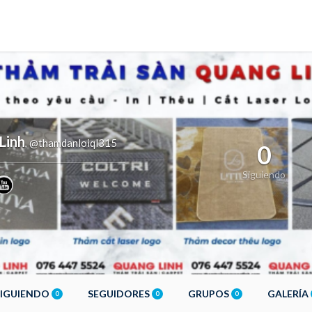
Linh
@thamdanloiql315
,
0
Siguiendo
SIGUIENDO
SEGUIDORES
GRUPOS
GALERÍA
0
0
0