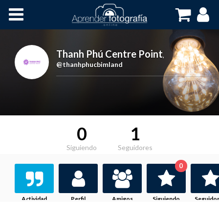
Inicio
Cursos OnLine
Thanh Phú Centre Point
,
@thanhphucbimland
0
1
Siguiendo
Seguidores
0
Actividad
Perfil
Amigos
Siguiendo
Seguido