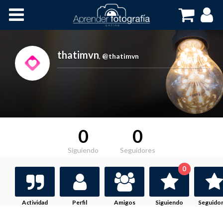
Inicio
Cursos OnLine
thatimvn
,
@thatimvn
0
0
Siguiendo
Seguidores
0
Actividad
Perfil
Amigos
Siguiendo
Seguido