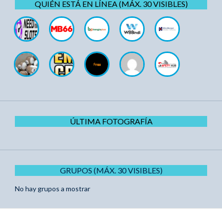
QUIÉN ESTÁ EN LÍNEA (MÁX. 30 VISIBLES)
ÚLTIMA FOTOGRAFÍA
GRUPOS (MÁX. 30 VISIBLES)
No hay grupos a mostrar