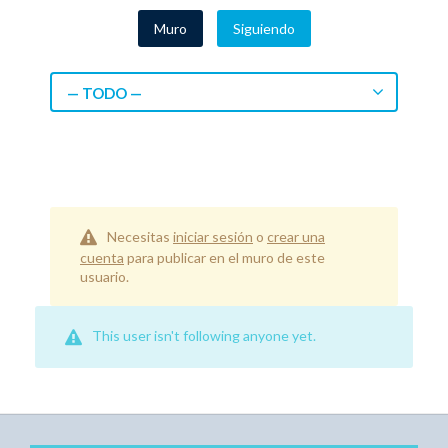
Muro
Siguiendo
— TODO —
Necesitas
iniciar sesión
o
crear una
cuenta
para publicar en el muro de este
usuario.
This user isn't following anyone yet.