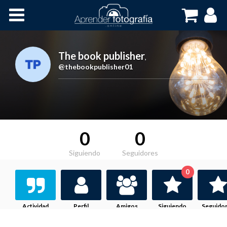
Inicio
Cursos OnLine
The book publisher
,
@thebookpublisher01
0
0
Siguiendo
Seguidores
0
Actividad
Perfil
Amigos
Siguiendo
Seguido