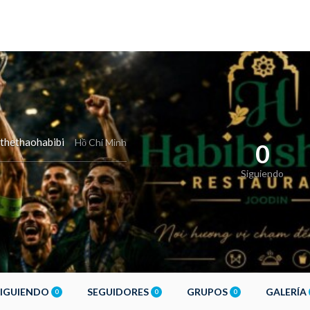
thethaohabibi
Hồ Chí Minh
0
Siguiendo
SIGUIENDO
SEGUIDORES
GRUPOS
GALERÍA
0
0
0