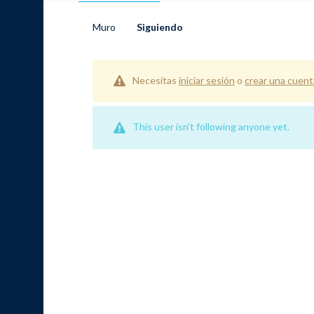
Muro
Siguiendo
Necesitas
iniciar sesión
o
crear una cuent
This user isn't following anyone yet.