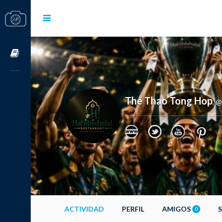
Cursos OnLine
The Thao Tong Hop
@
,
ACTIVIDAD
PERFIL
AMIGOS
0