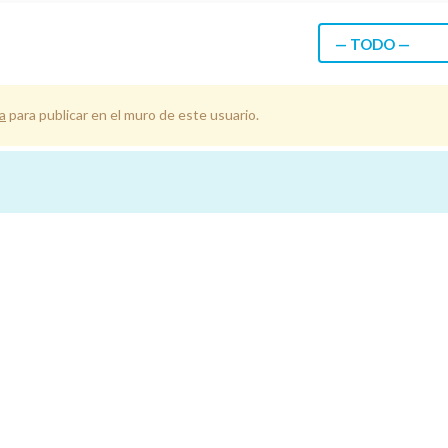
— TODO —
a
para publicar en el muro de este usuario.