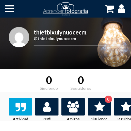
Inicio
Cursos OnLine
thietbixulynuocecm
,
@thietbixulynuocecm
0
0
Siguiendo
Seguidores
0
Actividad
Perfil
Amigos
Siguiendo
Seguido