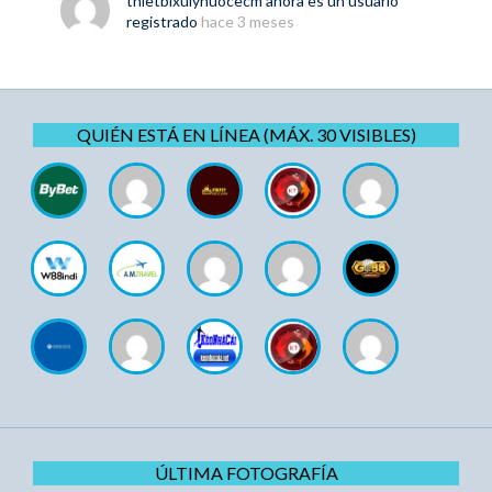
thietbixulynuocecm
ahora es un usuario
registrado
hace 3 meses
QUIÉN ESTÁ EN LÍNEA (MÁX. 30 VISIBLES)
ÚLTIMA FOTOGRAFÍA