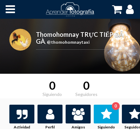
Inicio
Cursos OnLine
Thomohomnay TRỰC TIẾP ĐÁ
GÀ
,
@thomohomnaytaxi
0
0
Siguiendo
Seguidores
0
Actividad
Perfil
Amigos
Siguiendo
Seguido