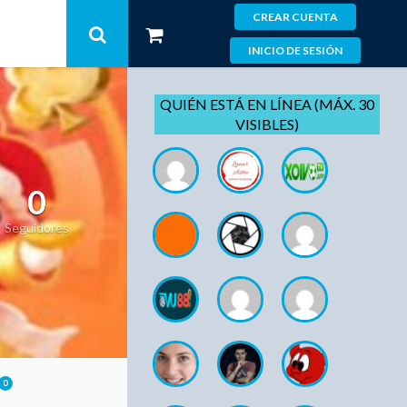
CREAR CUENTA
INICIO DE SESIÓN
QUIÉN ESTÁ EN LÍNEA (MÁX. 30
VISIBLES)
0
Seguidores
0