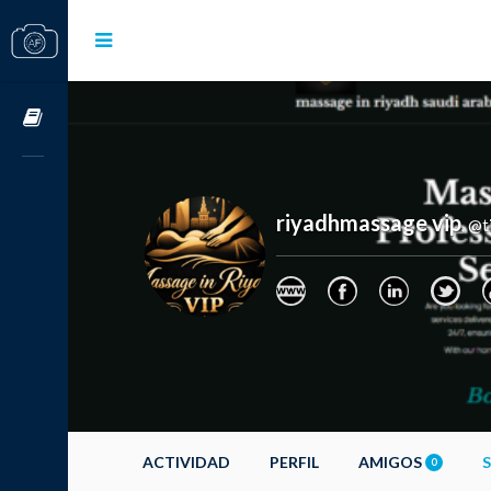
Cursos OnLine
riyadhmassage vip
@t
,
ACTIVIDAD
PERFIL
AMIGOS
0