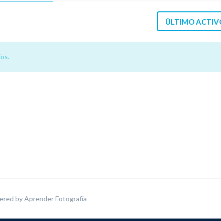
ÚLTIMO ACTIV
os.
ered by
Aprender Fotografía