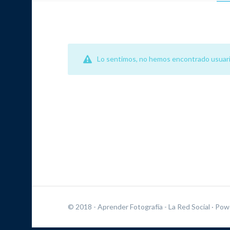
Lo sentimos, no hemos encontrado usuari
© 2018 - Aprender Fotografía - La Red Social
· Pow