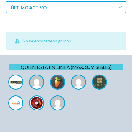
ÚLTIMO ACTIVO
No se encontraron grupos.
QUIÉN ESTÁ EN LÍNEA (MÁX. 30 VISIBLES)