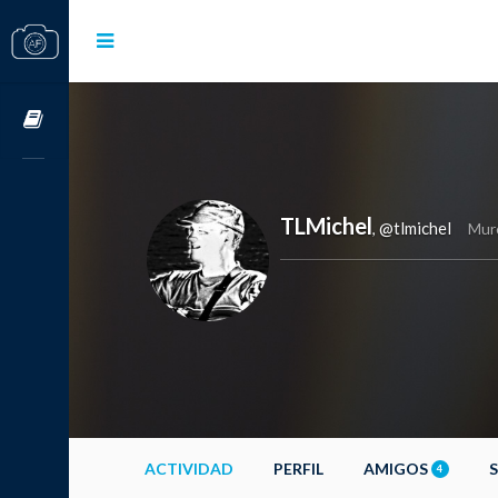
Cursos OnLine
TLMichel
@tlmichel
,
Mur
ACTIVIDAD
PERFIL
AMIGOS
4