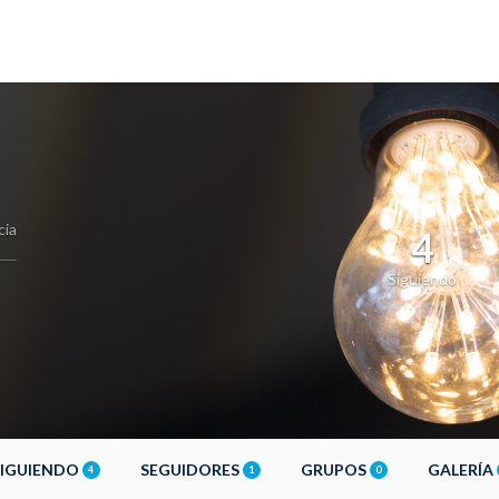
cia
4
Siguiendo
SIGUIENDO
SEGUIDORES
GRUPOS
GALERÍA
4
1
0