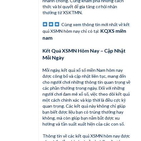
nhanh chóng. Cùng khám phá những cách
thức và bí quyết để gia tăng cơ hội nhận
thưởng từ XSKTMN.
Cùng xem thông tin mới nhất về kết
KQXS miền
quả XSMN hôm nay chỉ có tại:
nam
Kết Quả XSMN Hôm Nay – Cập Nhật
Mỗi Ngày
Mỗi ngày, kết quả xổ số miền Nam hôm nay
được công bố và cập nhật liên tục, mang đến
cho người chơi những thông tin quan trọng về
các phần thưởng trong ngày. Đối với những
người chơi đam mê xổ số, việc theo dõi kết quả
một cách chính xác và kịp thời là điều cực kỳ
quan trọng. Các kết quả này không chỉ giúp
bạn biết được liệu bạn có trúng thưởng hay
không, mà còn giúp bạn nắm bắt được xu
hướng và tần suất xuất hiện của các con số.
Thông tin về các kết quả XSMN hôm nay được