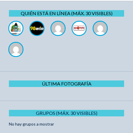
QUIÉN ESTÁ EN LÍNEA (MÁX. 30 VISIBLES)
ÚLTIMA FOTOGRAFÍA
GRUPOS (MÁX. 30 VISIBLES)
No hay grupos a mostrar