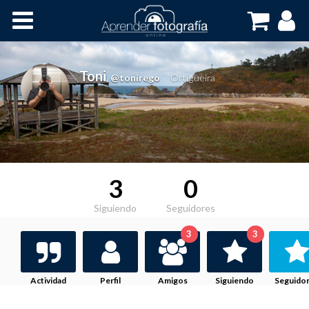
Inicio
Cursos OnLine
Toni
,
@tonirego
Ortigueira
3
0
Siguiendo
Seguidores
3
3
Actividad
Perfil
Amigos
Siguiendo
Seguido