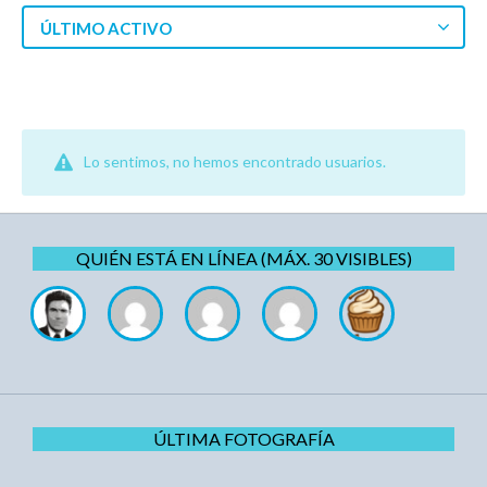
ÚLTIMO ACTIVO
Lo sentimos, no hemos encontrado usuarios.
QUIÉN ESTÁ EN LÍNEA (MÁX. 30 VISIBLES)
ÚLTIMA FOTOGRAFÍA