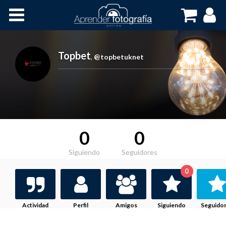
Inicio
Cursos OnLine
Topbet
,
@topbetuknet
0
0
Siguiendo
Seguidores
0
Actividad
Perfil
Amigos
Siguiendo
Seguido