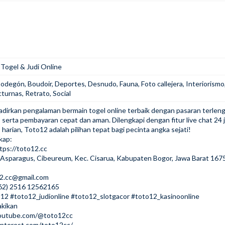
 Togel & Judi Online
Bodegón
,
Boudoir
,
Deportes
,
Desnudo
,
Fauna
,
Foto callejera
,
Interiorismo
turnas
,
Retrato
,
Social
irkan pengalaman bermain togel online terbaik dengan pasaran terleng
 serta pembayaran cepat dan aman. Dilengkapi dengan fitur live chat 24 
harian, Toto12 adalah pilihan tepat bagi pecinta angka sejati!
kap:
tps://toto12.cc
 Asparagus, Cibeureum, Kec. Cisarua, Kabupaten Bogor, Jawa Barat 167
2.cc@gmail.com
62) 2516 12562165
12 #toto12_judionline #toto12_slotgacor #toto12_kasinoonline
kikan
outube.com/@toto12cc
interest.com/toto12cc/