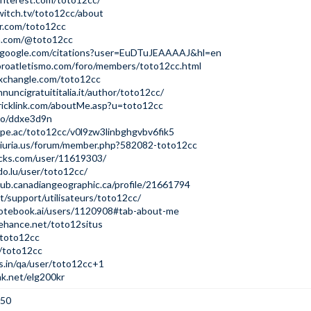
itch.tv/toto12cc/about
ar.com/toto12cc
m.com/@toto12cc
ar.google.com/citations?user=EuDTuJEAAAAJ&hl=en
oroatletismo.com/foro/members/toto12cc.html
xchangle.com/toto12cc
nuncigratuititalia.it/author/toto12cc/
ricklink.com/aboutMe.asp?u=toto12cc
.co/ddxe3d9n
ope.ac/toto12cc/v0l9zw3linbghgvbv6fik5
niuria.us/forum/member.php?582082-toto12cc
icks.com/user/11619303/
do.lu/user/toto12cc/
lub.canadiangeographic.ca/profile/21661794
et/support/utilisateurs/toto12cc/
otebook.ai/users/1120908#tab-about-me
ehance.net/toto12situs
k/toto12cc
k/toto12cc
ds.in/qa/user/toto12cc+1
nk.net/elg200kr
750