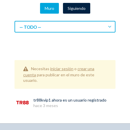
Muro
Siguiendo
— TODO —
Necesitas
iniciar sesión
o
crear una
cuenta
para publicar en el muro de este
usuario.
tr88kvip1
ahora es un usuario registrado
hace 3 meses