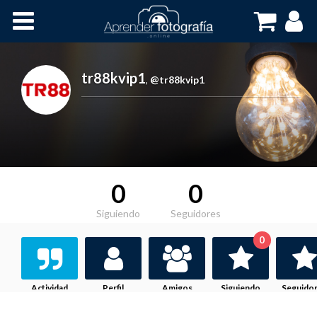
Inicio
Cursos OnLine
tr88kvip1
,
@tr88kvip1
0
0
Siguiendo
Seguidores
0
Actividad
Perfil
Amigos
Siguiendo
Seguido