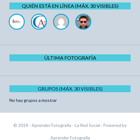
QUIÉN ESTÁ EN LÍNEA (MÁX. 30 VISIBLES)
ÚLTIMA FOTOGRAFÍA
GRUPOS (MÁX. 30 VISIBLES)
No hay grupos a mostrar
© 2018 - Aprender Fotografía - La Red Social
· Powered by
Aprender Fotografía