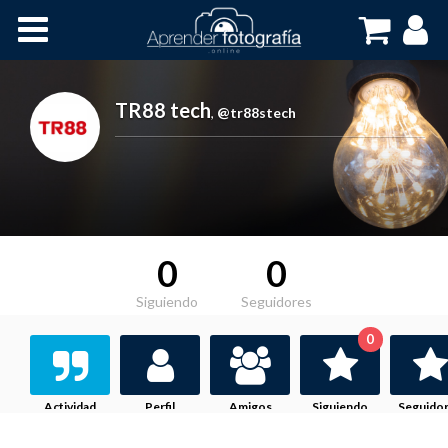
Inicio
Cursos OnLine
TR88 tech
,
@tr88stech
0
0
Siguiendo
Seguidores
0
Actividad
Perfil
Amigos
Siguiendo
Seguido