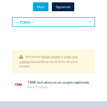
Muro
Siguiendo
— TODO —
Necesitas
iniciar sesión
o
crear una
cuenta
para publicar en el muro de este
usuario.
TR88 tech
ahora es un usuario registrado
hace 3 meses