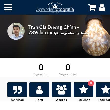
Inicio
Cursos OnLine
Trần Gia Dương Chính -
789club.cx
,
@trangiaduongchinh
0
0
Siguiendo
Seguidores
0
Actividad
Perfil
Amigos
Siguiendo
Seguido