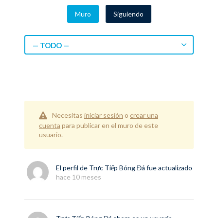
Muro
Siguiendo
— TODO —
Necesitas
iniciar sesión
o
crear una
cuenta
para publicar en el muro de este
usuario.
El perfil de
Trực Tiếp Bóng Đá
fue actualizado
hace 10 meses