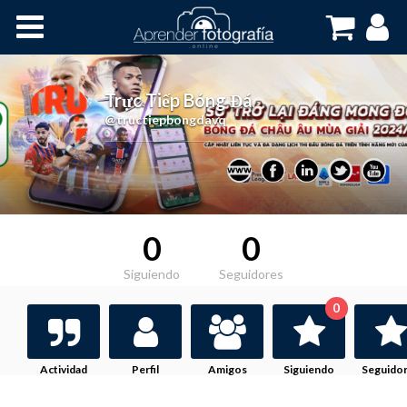
Inicio
Cursos OnLine
Trực Tiếp Bóng Đá
,
@tructiepbongdavq
0
0
Siguiendo
Seguidores
0
Actividad
Perfil
Amigos
Siguiendo
Seguido