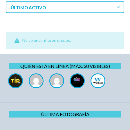
ÚLTIMO ACTIVO
No se encontraron grupos.
QUIÉN ESTÁ EN LÍNEA (MÁX. 30 VISIBLES)
ÚLTIMA FOTOGRAFÍA