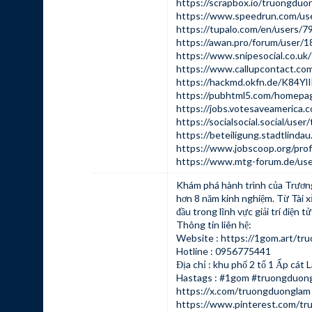
https://scrapbox.io/truongdu
https://www.speedrun.com/us
https://tupalo.com/en/users/
https://awan.pro/forum/user/1
https://www.snipesocial.co.u
https://www.callupcontact.co
https://hackmd.okfn.de/K84
https://pubhtml5.com/homepa
https://jobs.votesaveamerica
https://socialsocial.social/use
https://beteiligung.stadtlinda
https://www.jobscoop.org/pro
https://www.mtg-forum.de/us
Khám phá hành trình của Trươn
hơn 8 năm kinh nghiệm. Từ Tài x
đầu trong lĩnh vực giải trí điện t
Thông tin liên hệ:
Website :
https://1gom.art/tr
Hotline : 0956775441
Địa chỉ : khu phố 2 tổ 1 Ấp cát
Hastags : #1gom #truongduon
https://x.com/truongduonglam
https://www.pinterest.com/t