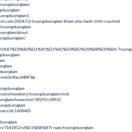
truongduonglam/
ngduonglam
ruongduonglam1
pot.com/2024/12/truongduonglam-kham-pha-hanh-trinh-cua.html
p/truongduonglam
duonglam/about
uongduonglam/
A3%D1%87%D0%B0%D1%81%D1%82%D0%BD%D0%B8%D0%BA:Truongd
ngduonglam
lam
uonglam
gduonglam
annel/znRacoNNF3lp
ruongduonglam
Forums/members/truongduonglam.html
duonglam/home.htm?38293=30932
uongduonglam
users/id:1600465
gduonglam
tion/7181812/vi%E1%BB%87t-nam/truongduonglam