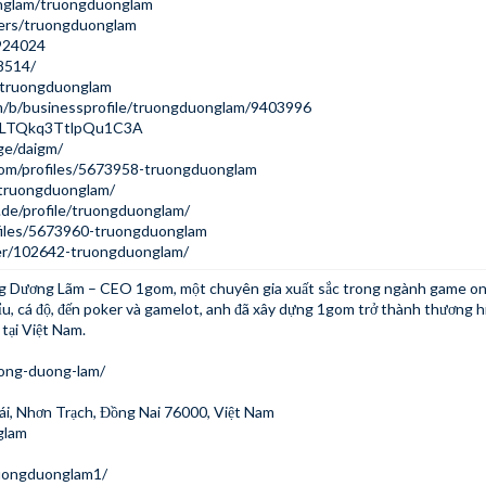
onglam/truongduonglam
ers/truongduonglam
7924024
8514/
k/truongduonglam
m/b/businessprofile/truongduonglam/9403996
YlILTQkq3TtlpQu1C3A
ge/daigm/
.com/profiles/5673958-truongduonglam
r/truongduonglam/
u.de/profile/truongduonglam/
files/5673960-truongduonglam
er/102642-truongduonglam/
g Dương Lãm – CEO 1gom, một chuyên gia xuất sắc trong ngành game onl
ỉu, cá độ, đến poker và gamelot, anh đã xây dựng 1gom trở thành thương 
ử tại Việt Nam.
uong-duong-lam/
 Lái, Nhơn Trạch, Đồng Nai 76000, Việt Nam
glam
ruongduonglam1/