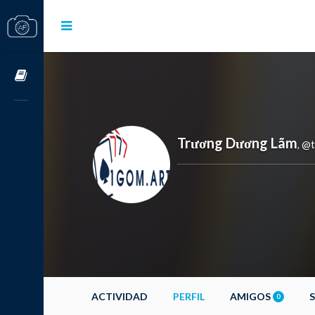
Cursos OnLine
Trương Dương Lãm
@t
,
ACTIVIDAD
PERFIL
AMIGOS
0