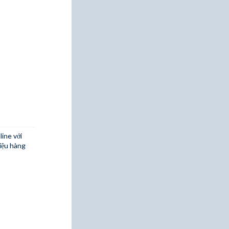
ine với
hiệu hàng