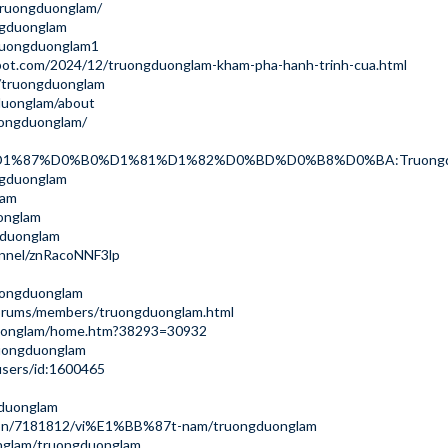
truongduonglam/
ngduonglam
ruongduonglam1
pot.com/2024/12/truongduonglam-kham-pha-hanh-trinh-cua.html
p/truongduonglam
duonglam/about
uongduonglam/
A3%D1%87%D0%B0%D1%81%D1%82%D0%BD%D0%B8%D0%BA:Truongd
ngduonglam
lam
uonglam
gduonglam
annel/znRacoNNF3lp
ruongduonglam
Forums/members/truongduonglam.html
duonglam/home.htm?38293=30932
uongduonglam
users/id:1600465
gduonglam
tion/7181812/vi%E1%BB%87t-nam/truongduonglam
onglam/truongduonglam