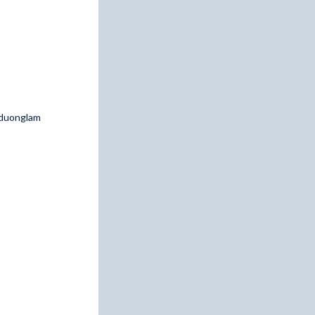
uonglam