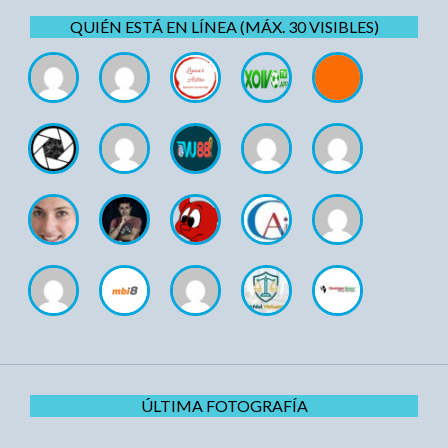
QUIÉN ESTÁ EN LÍNEA (MÁX. 30 VISIBLES)
ÚLTIMA FOTOGRAFÍA