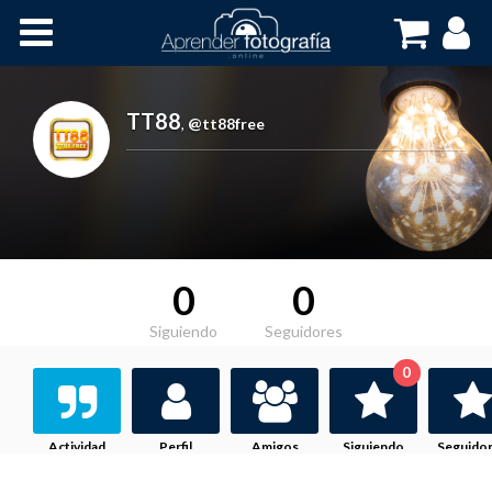
Inicio
Cursos OnLine
TT88
,
@tt88free
0
0
Siguiendo
Seguidores
0
Actividad
Perfil
Amigos
Siguiendo
Seguido