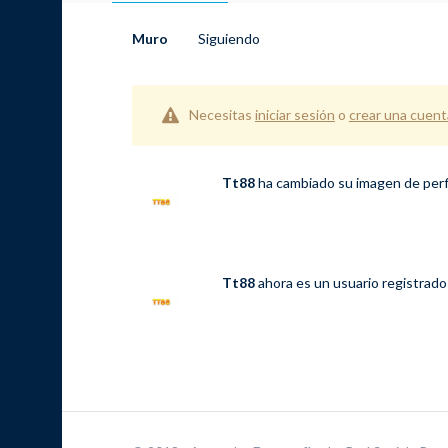
Muro
Siguiendo
Necesitas
iniciar sesión
o
crear una cuent
Tt88
ha cambiado su imagen de perf
Tt88
ahora es un usuario registrad