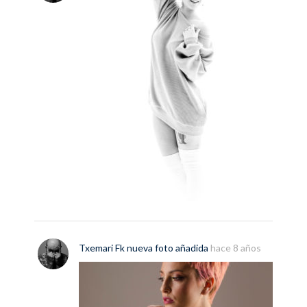
Txemari Fk
nueva
foto
añadida
hace 8 años