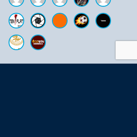
ÚLTIMA FOTOGRAFÍA
GRUPOS (MÁX. 30 VISIBLES)
No hay grupos a mostrar