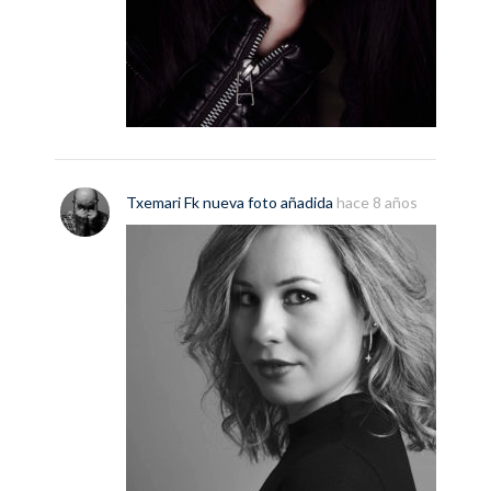
Txemari Fk
nueva
foto
añadida
hace 8 años