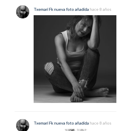
Txemari Fk
nueva
foto
añadida
hace 8 años
Txemari Fk
nueva
foto
añadida
hace 8 años