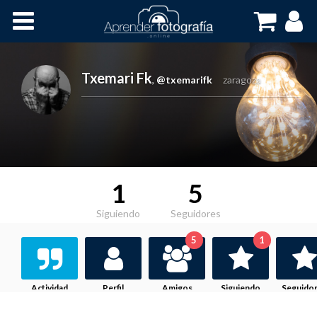
Inicio
Cursos OnLine
Txemari Fk
,
@txemarifk
zaragoza
1
5
Siguiendo
Seguidores
5
1
Actividad
Perfil
Amigos
Siguiendo
Seguido