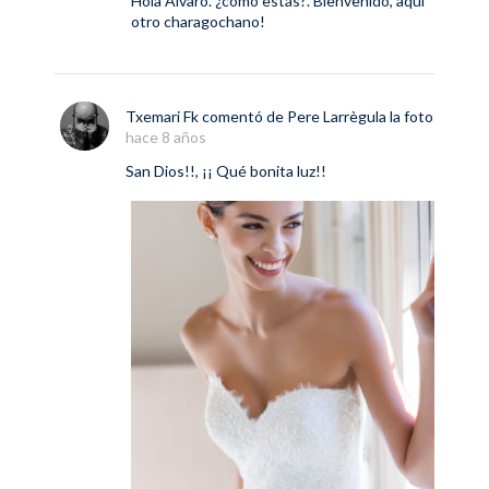
Hola Álvaro. ¿cómo estás?. Bienvenido, aqui
otro charagochano!
Txemari Fk
comentó de
Pere Larrègula
la foto
hace 8 años
San Dios!!, ¡¡ Qué bonita luz!!