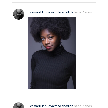
Txemari Fk
nueva
foto
añadida
hace 7 años
Txemari Fk
nueva
foto
añadida
hace 7 años