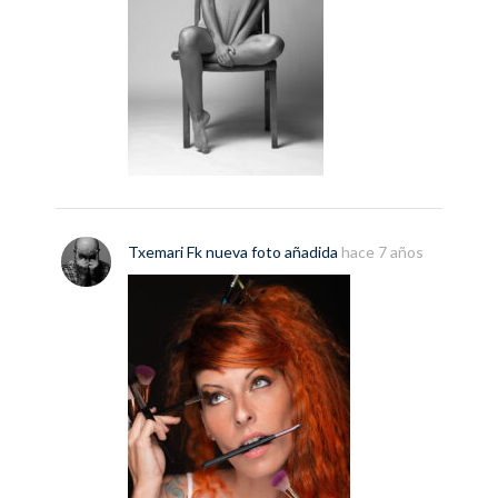
Txemari Fk
nueva
foto
añadida
hace 7 años