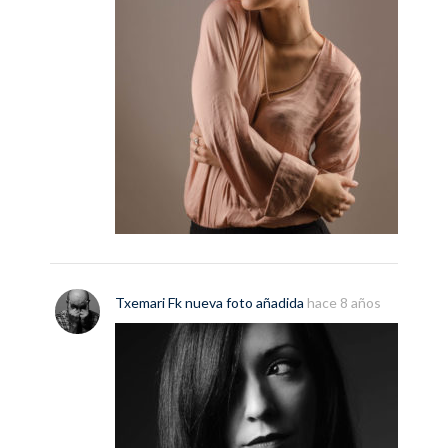
Txemari Fk
nueva
foto
añadida
hace 8 años