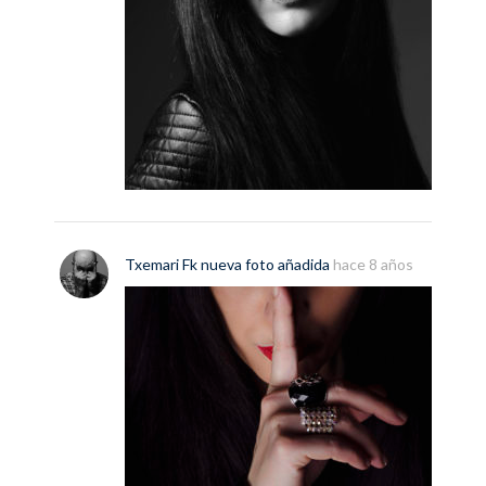
Txemari Fk
nueva
foto
añadida
hace 8 años