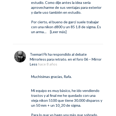
estudio. Como dije antes la idea sería
aprovecharme de sus ventajas para exterior
y darle uso también en estudio.
Por cierto, el bueno de garci suele trabajar
con una nikon d800 y un 85 1.8 de sigma. Es
un arma…
[Leer más]
Txemari Fk
ha respondido al debate
Mirrorless para retrato.
en el foro
06 – Mirror
Less
hace 8 años
Muchisimas gracias, Rafa.
Mi equipo es muy bàsico, he ido vendiendo
trastos y al final me he quedado con una
vieja nikon 5100 que tiene 30.000 disparos y
un 50 mm + un 10_20 de sigma.
Para lo que yo hago voy màs que sobrado,