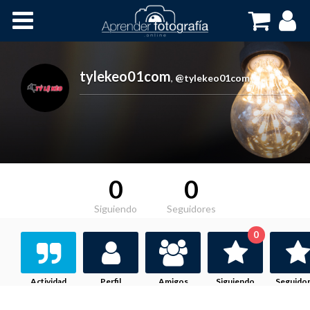
Inicio
Cursos OnLine
tylekeo01com
,
@tylekeo01com
0
0
Siguiendo
Seguidores
0
Actividad
Perfil
Amigos
Siguiendo
Seguido