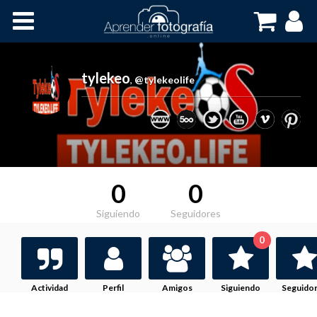
Inicio
Cursos OnLine
tylekeo
,
@tylekeolife
0
0
Siguiendo
Seguidores
0
Actividad
Perfil
Amigos
Siguiendo
Seguido