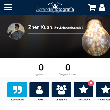
Inicio
Cursos OnLine
Zhen Xuan
,
@tylekeonhacaiz1
0
0
Siguiendo
Seguidores
0
Actividad
Perfil
Amigos
Siguiendo
Seguido