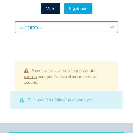
Muro
Siguiendo
— TODO —
Necesitas
iniciar sesión
o
crear una
cuenta
para publicar en el muro de este
usuario.
This user isn't following anyone yet.