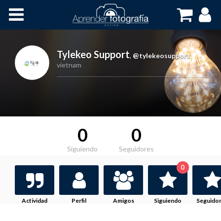
Inicio
Cursos OnLine
Tylekeo Support
,
@tylekeosupport
vietnam
0
0
Siguiendo
Seguidores
0
Actividad
Perfil
Amigos
Siguiendo
Seguido