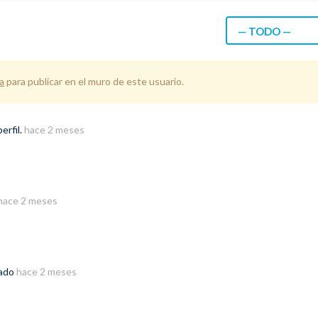
— TODO —
a
para publicar en el muro de este usuario.
erfil.
hace 2 meses
hace 2 meses
rado
hace 2 meses