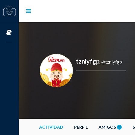
Cursos OnLine
tznlyfgp
@tznlyfgp
,
ACTIVIDAD
PERFIL
AMIGOS
0