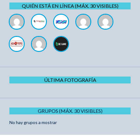
QUIÉN ESTÁ EN LÍNEA (MÁX. 30 VISIBLES)
ÚLTIMA FOTOGRAFÍA
GRUPOS (MÁX. 30 VISIBLES)
No hay grupos a mostrar