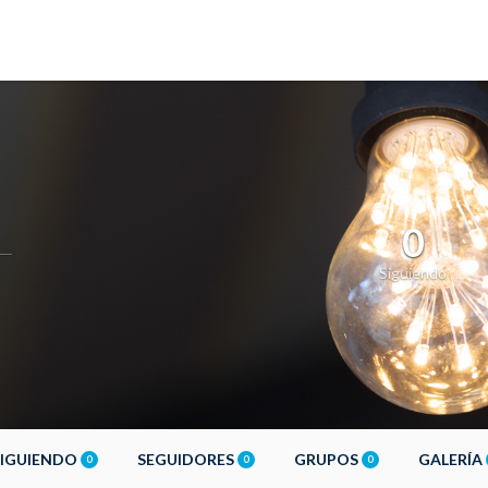
0
Siguiendo
SIGUIENDO
SEGUIDORES
GRUPOS
GALERÍA
0
0
0