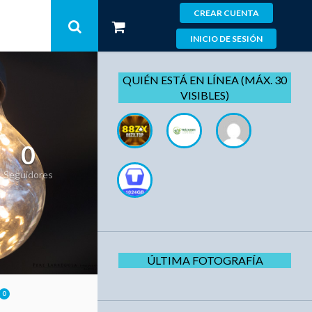
CREAR CUENTA
INICIO DE SESIÓN
QUIÉN ESTÁ EN LÍNEA (MÁX. 30
VISIBLES)
0
Seguidores
ÚLTIMA FOTOGRAFÍA
0