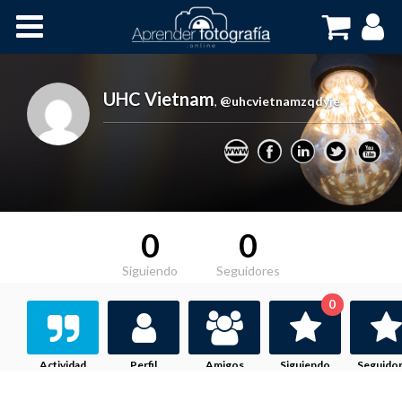
Inicio
Cursos OnLine
UHC Vietnam
,
@uhcvietnamzqdyje
0
0
Siguiendo
Seguidores
0
Actividad
Perfil
Amigos
Siguiendo
Seguido