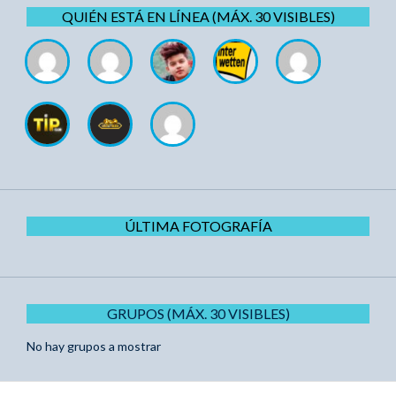
QUIÉN ESTÁ EN LÍNEA (MÁX. 30 VISIBLES)
ÚLTIMA FOTOGRAFÍA
GRUPOS (MÁX. 30 VISIBLES)
No hay grupos a mostrar