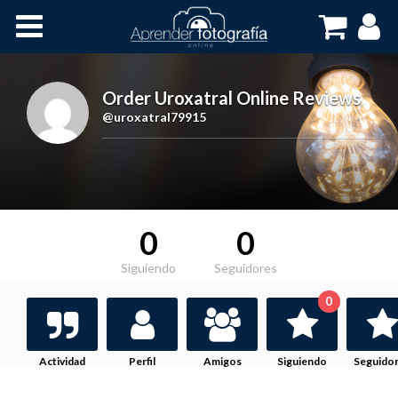
Inicio
Cursos OnLine
Order Uroxatral Online Reviews
,
@uroxatral79915
0
0
Siguiendo
Seguidores
0
Actividad
Perfil
Amigos
Siguiendo
Seguido