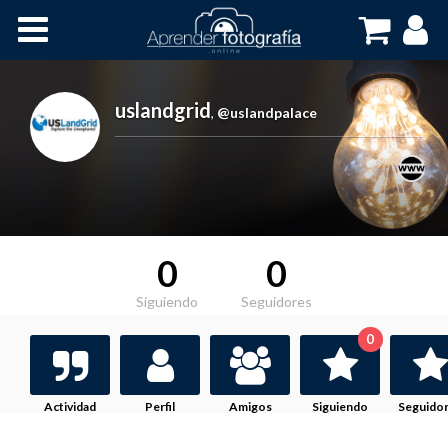
Inicio
Cursos OnLine
uslandgrid
,
@uslandpalace
0
0
Siguiendo
Seguidores
0
Actividad
Perfil
Amigos
Siguiendo
Seguido