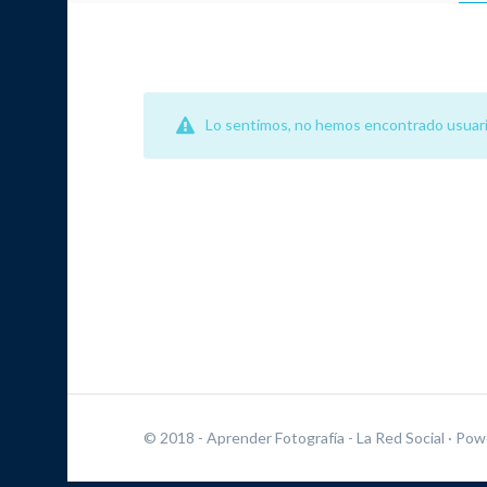
Lo sentimos, no hemos encontrado usuari
© 2018 - Aprender Fotografía - La Red Social
· Pow