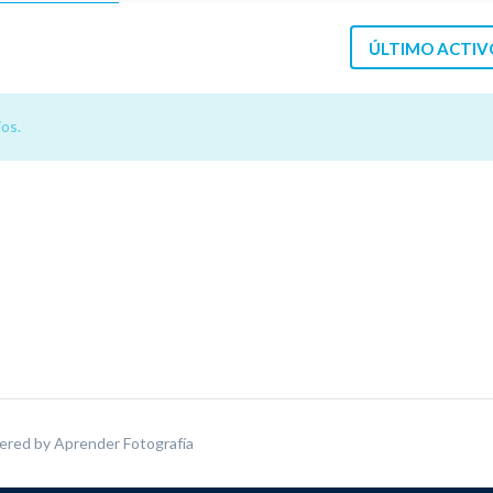
ÚLTIMO ACTIV
os.
ered by
Aprender Fotografía