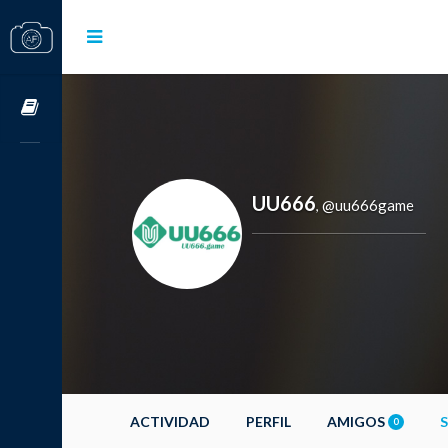
Cursos OnLine
UU666
@uu666game
,
ACTIVIDAD
PERFIL
AMIGOS
0